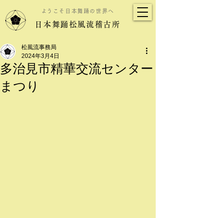
​ようこそ日本舞踊の世界へ
日本舞踊松風流稽古所
松風流事務局
2024年3月4日
多治見市精華交流センター
まつり