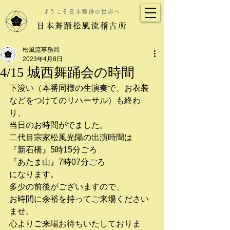
​ようこそ日本舞踊の世界へ
日本舞踊松風流稽古所
松風流事務局
2023年4月8日
4/15 城西舞踊会の時間
下浚い（本番同様の生演奏で、お衣装
などをつけてのリハーサル）も終わ
り、
当日のお時間がでました。
二代目宗家松風光陽の出演時間は
『新石橋』5時15分ごろ
『あたま山』7時07分ごろ
になります。
多少の前後がございますので、
お時間に余裕を持ってご来場ください
ませ。
心よりご来場お待ちいたしておりま