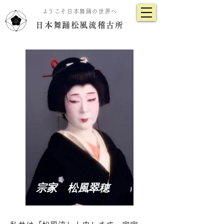
​ようこそ日本舞踊の世界へ
日本舞踊松風流稽古所
宗家 松風翠穂