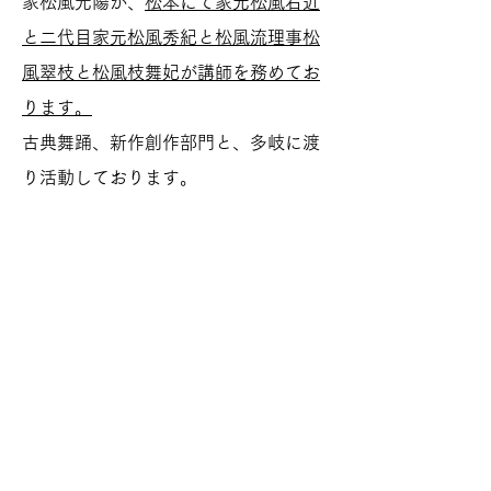
家松風光陽が、
松本にて家元松風右近
と二代目家元松風秀紀と松風流理事松
風翠枝と松風枝舞妃が講師を務めてお
ります。
古典舞踊、新作創作部門と、多岐に渡
り活動しております。
​宗家二代目松風光陽